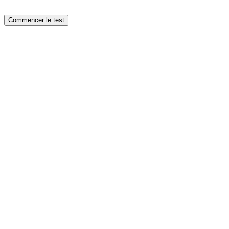
Commencer
le
Commencer le test
test